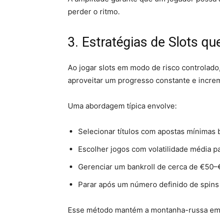
perder o ritmo.
3. Estratégias de Slots 
Ao jogar slots em modo de risco controlad
aproveitar um progresso constante e increm
Uma abordagem típica envolve:
Selecionar títulos com apostas mínimas 
Escolher jogos com volatilidade média pa
Gerenciar um bankroll de cerca de €50–
Parar após um número definido de spins 
Esse método mantém a montanha-russa emo