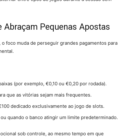
que Abraçam Pequenas Apostas
o, o foco muda de perseguir grandes pagamentos para
ental.
baixas (por exemplo, €0,10 ou €0,20 por rodada).
ra que as vitórias sejam mais frequentes.
€100 dedicado exclusivamente ao jogo de slots.
ou quando o banco atingir um limite predeterminado.
cional sob controle, ao mesmo tempo em que