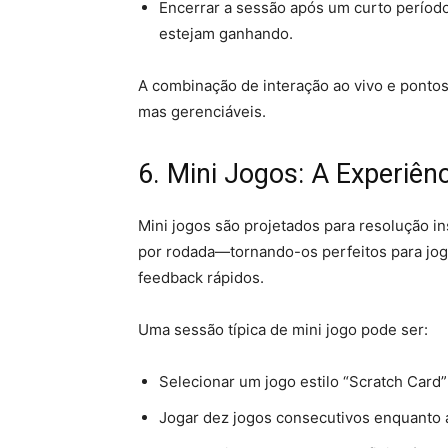
Encerrar a sessão após um curto períod
estejam ganhando.
A combinação de interação ao vivo e ponto
mas gerenciáveis.
6. Mini Jogos: A Experiênc
Mini jogos são projetados para resolução
por rodada—tornando-os perfeitos para jog
feedback rápidos.
Uma sessão típica de mini jogo pode ser:
Selecionar um jogo estilo “Scratch Card
Jogar dez jogos consecutivos enquanto 