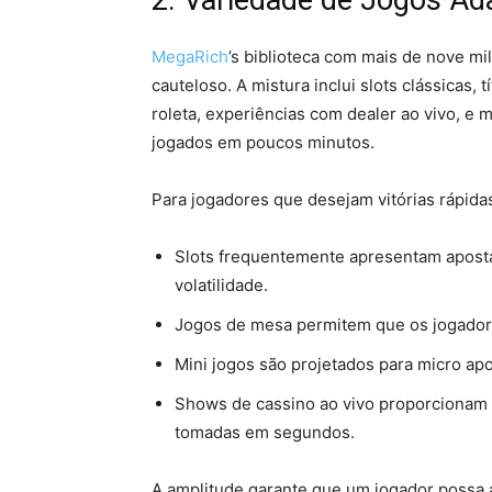
MegaRich
’s biblioteca com mais de nove mi
cauteloso. A mistura inclui slots clássicas
roleta, experiências com dealer ao vivo, e
jogados em poucos minutos.
Para jogadores que desejam vitórias rápidas
Slots frequentemente apresentam aposta
volatilidade.
Jogos de mesa permitem que os jogadore
Mini jogos são projetados para micro apo
Shows de cassino ao vivo proporcionam
tomadas em segundos.
A amplitude garante que um jogador possa a