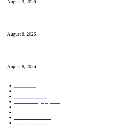
August 9, 2026
Journalists Cover Cyclospora and Measles Outbreaks, and Changing Health
Policies
August 8, 2026
The Most Comprehensive Glyphosate Safety Study Ever Links Weedkiller 
Anxiety and Fuels Autism Fears
August 8, 2026
POPULAR CATEGORY
Health
2000
Sports News
2000
World News
2000
Travel Photography
2000
Travel
2000
Low Carb
2000
Political News
2000
Healthy Food
2000