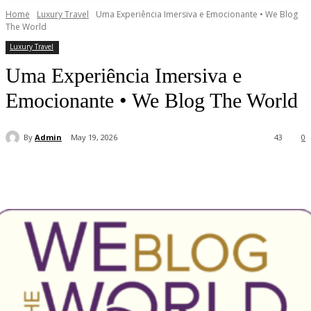
Home
Luxury Travel
Uma Experiência Imersiva e Emocionante • We Blog
The World
Luxury Travel
Uma Experiência Imersiva e
Emocionante • We Blog The World
By
Admin
May 19, 2026
43
0