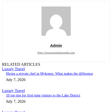
Admin
https://www.inspirationwebs.com
RELATED ARTICLES
Luxury Travel
Hiring a private chef in Mykonos: What makes the difference
July 7, 2026
Luxury Travel
10 top tips for first-time visitors to the Lake District
July 7, 2026