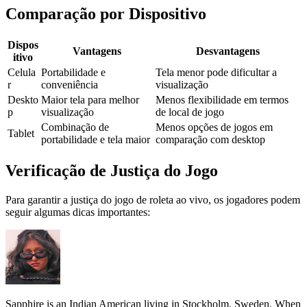
Comparação por Dispositivo
Dispos
Vantagens
Desvantagens
itivo
Celula
Portabilidade e
Tela menor pode dificultar a
r
conveniência
visualização
Deskto
Maior tela para melhor
Menos flexibilidade em termos
p
visualização
de local de jogo
Combinação de
Menos opções de jogos em
Tablet
portabilidade e tela maior
comparação com desktop
Verificação de Justiça do Jogo
Para garantir a justiça do jogo de roleta ao vivo, os jogadores podem
seguir algumas dicas importantes:
Sapphire is an Indian American living in Stockholm, Sweden. When